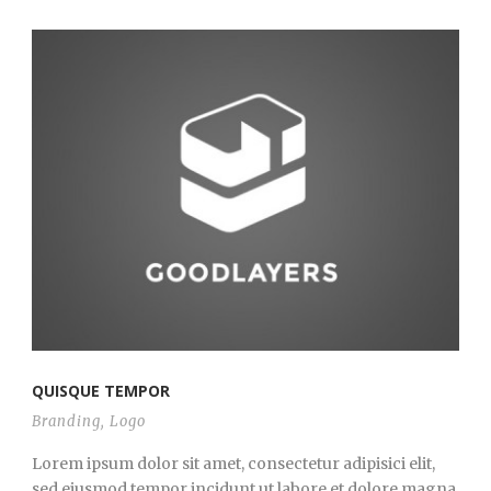
QUISQUE TEMPOR
Branding
,
Logo
Lorem ipsum dolor sit amet, consectetur adipisici elit,
sed eiusmod tempor incidunt ut labore et dolore magna