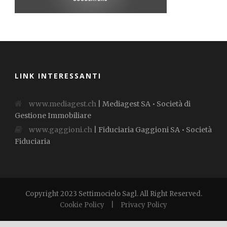
LINK INTERESSANTI
www.mediagest.ch
| Mediagest SA • Società di
Gestione Immobiliare
www.gaggioni.ch
| Fiduciaria Gaggioni SA • Società
Fiduciaria
Copyright 2023 Settimocielo Sagl. All Right Reserved.
Cookie Policy
|
Privacy Policy